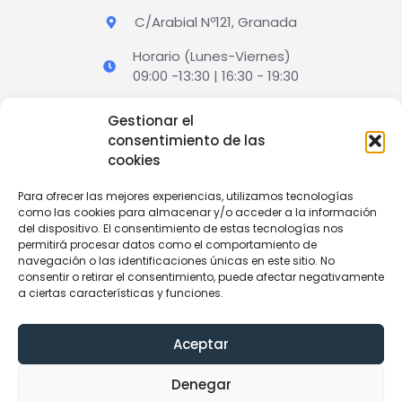
C/Arabial Nº121, Granada
Horario (Lunes-Viernes)
09:00 -13:30 | 16:30 - 19:30
Gestionar el
¡RESERVA TUS VACACIONES!
consentimiento de las
cookies
VER OFERTAS
Para ofrecer las mejores experiencias, utilizamos tecnologías
como las cookies para almacenar y/o acceder a la información
del dispositivo. El consentimiento de estas tecnologías nos
permitirá procesar datos como el comportamiento de
navegación o las identificaciones únicas en este sitio. No
consentir o retirar el consentimiento, puede afectar negativamente
Viajes Nevada SL © 2024 |
Centromipc
a ciertas características y funciones.
F
I
a
n
Aceptar
c
s
e
t
Aviso Legal
Privacidad
Cookies
Accesibilidad
b
a
Denegar
o
g