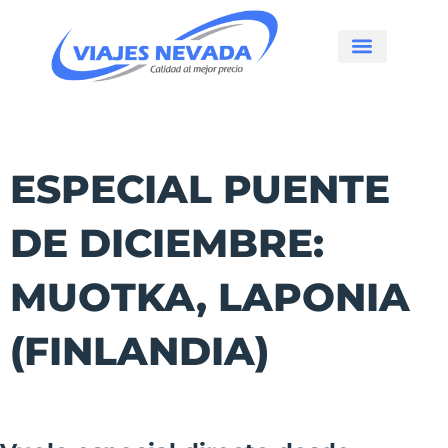
Ir
al
contenido
QUIENES SOMOS
CIRCUITOS E ITINERARIOS
ESPECIAL PUENTE
DE DICIEMBRE:
MUOTKA, LAPONIA
(FINLANDIA)