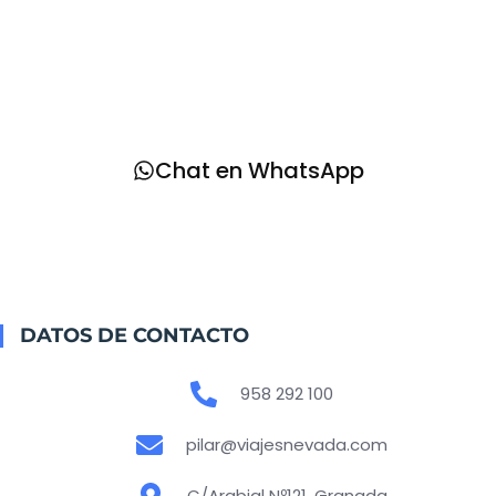
¡RESERVA AHORA!
Si quieres reservar este circuito o necesitas ampliar
información contacta con nosotros
Chat en WhatsApp
DATOS DE CONTACTO
958 292 100
pilar@viajesnevada.com
C/Arabial Nº121, Granada