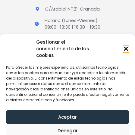
C/Arabial Nº121, Granada
Horario (Lunes-Viernes)
09:00 -13:30 | 16:30 - 19:30
Gestionar el
¡RESERVA TUS VACACIONES!
consentimiento de las
cookies
VER OFERTAS
Para ofrecer las mejores experiencias, utilizamos tecnologías
como las cookies para almacenar y/o acceder a la información
del dispositivo. El consentimiento de estas tecnologías nos
permitirá procesar datos como el comportamiento de
navegación o las identificaciones únicas en este sitio. No
consentir o retirar el consentimiento, puede afectar negativamente
Viajes Nevada SL © 2024 |
Centromipc
a ciertas características y funciones.
F
I
a
n
Aceptar
c
s
e
t
Aviso Legal
Privacidad
Cookies
Accesibilidad
b
a
Denegar
o
g