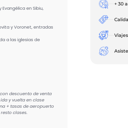
+ 30 
 Evangélica en Sibiu,
Calid
dovita y Voronet, entradas
Viaje
da a las iglesias de
Asist
 con descuento de venta
ida y vuelta en clase
ma + tasas de aeropuerto
resto clases.