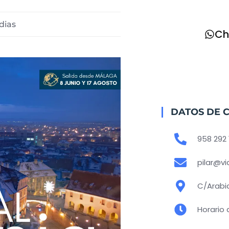
dias
Ch
DATOS DE 
958 292 
pilar@v
C/Arabia
Horario 