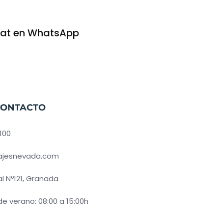
con nosotros
at en WhatsApp
CONTACTO
100
iajesnevada.com
l Nº121, Granada
de verano: 08:00 a 15:00h