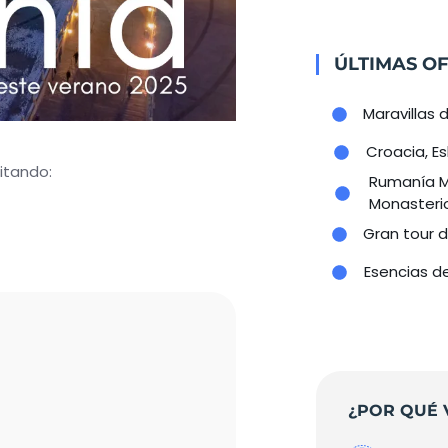
ÚLTIMAS OF
Maravillas d
Croacia, Es
itando:
Rumanía Me
Monasteri
Gran tour de
Esencias d
¿POR QUÉ 