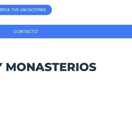
SERVA TUS VACACIONES
CONTACTO
Y MONASTERIOS
SERVA AHORA!
s reservar este circuito o
mpliar información contacta