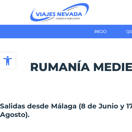
Ir
al
contenido
INICIO
QU
Abrir barra de herramientas
RUMANÍA MEDIE
Salidas desde Málaga (8 de Junio y 1
Agosto).